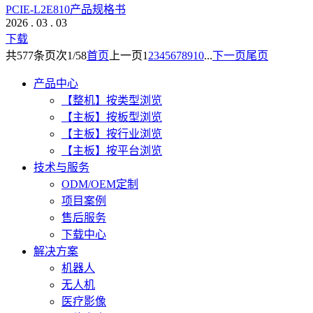
PCIE-L2E810产品规格书
2026
.
03
.
03
下载
共
577
条
页次1/58
首页
上一页
1
2
3
4
5
6
7
8
9
10
...
下一页
尾页
产品中心
【整机】按类型浏览
【主板】按板型浏览
【主板】按行业浏览
【主板】按平台浏览
技术与服务
ODM/OEM定制
项目案例
售后服务
下载中心
解决方案
机器人
无人机
医疗影像