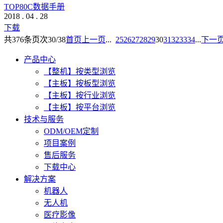
TOP80C数据手册
2018
.
04
.
28
下载
共
376
条
页次30/38
首页
上一页
...
25
26
27
28
29
30
31
32
33
34
...
下一
产品中心
【整机】按类型浏览
【主板】按板型浏览
【主板】按行业浏览
【主板】按平台浏览
技术与服务
ODM/OEM定制
项目案例
售后服务
下载中心
解决方案
机器人
无人机
医疗影像