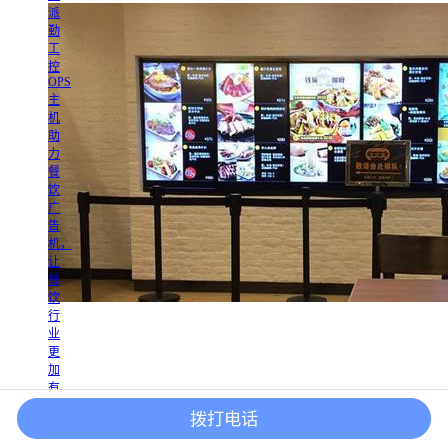
派
勤
工
控
OPS
主
机
助
力
餐
饮
广
告
机，
让
餐
饮
行
业
更
加
有
味
拨打电话
中
国