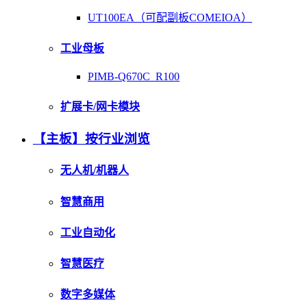
UT100EA（可配副板COMEIOA）
工业母板
PIMB-Q670C_R100
扩展卡/网卡模块
【主板】按行业浏览
无人机/机器人
智慧商用
工业自动化
智慧医疗
数字多媒体