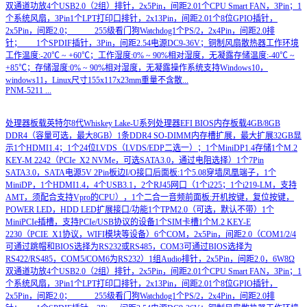
双通道功放4个USB2.0（2组）排针，2x5Pin，间距2.01个CPU Smart FAN，3Pin；1
个系统风扇，3Pin1个LPT打印口排针，2x13Pin，间距2.01个8位GPIO插针，
2x5Pin，间距2.0； 255级看门狗Watchdog1个PS/2，2x4Pin，间距2.0排
针； 1个SPDIF插针，3Pin，间距2.54电源DC9-36V；铜制风扇散热器工作环境
工作温度:-20℃ ~ +60℃；工作湿度:0% ~ 90%相对湿度，无凝露存储温度:-40℃ ~
+85℃；存储湿度:0% ~ 90%相对湿度，无凝露操作系统支持Windows10，
windows11，Linux尺寸155x117x23mm重量不含散...
PNM-5211
...
处理器板载英特尔8代Whiskey Lake-U系列处理器EFI BIOS内存板载4GB/8GB
DDR4（容量可选，最大8GB）1条DDR4 SO-DIMM内存槽扩展，最大扩展32GB显
示1个HDMI1.4；1个24位LVDS（LVDS/EDP二选一）；1个MiniDP1.4存储1个M.2
KEY-M 2242（PCIe_X2 NVMe，可选SATA3.0，通过电阻选择）1个7Pin
SATA3.0，SATA电源5V 2Pin板边I/O接口后面板:1个5.08穿墙凤凰端子，1个
MiniDP，1个HDMI1.4，4个USB3.1，2个RJ45网口（1个i225；1个i219-LM，支持
AMT，须配合支持Vpro的CPU），1个二合一音频前面板:开机按键，复位按键，
POWER LED，HDD LED扩展接口/功能1个TPM2.0（可选，默认不带）1个
MiniPCIe插槽，支持PCIe/USB协议的设备1个SIM卡槽1个M.2 KEY-E
2230（PCIE_X1协议，WIFI模块等设备）6个COM，2x5Pin，间距2.0（COM1/2/4
可通过跳帽和BIOS选择为RS232或RS485，COM3可通过BIOS选择为
RS422/RS485，COM5/COM6为RS232）1组Audio排针，2x5Pin，间距2.0，6W8Ω
双通道功放4个USB2.0（2组）排针，2x5Pin，间距2.01个CPU Smart FAN，3Pin；1
个系统风扇，3Pin1个LPT打印口排针，2x13Pin，间距2.01个8位GPIO插针，
2x5Pin，间距2.0； 255级看门狗Watchdog1个PS/2，2x4Pin，间距2.0排