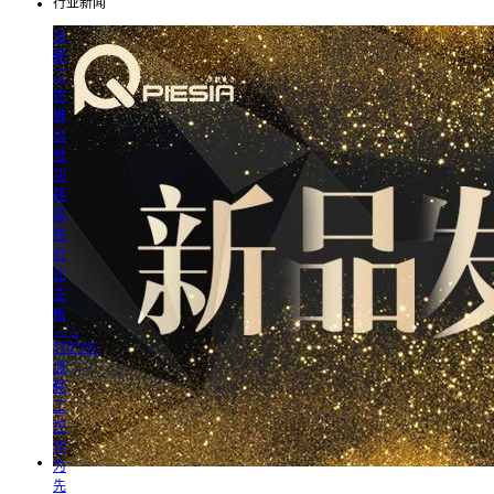
行业新闻
派
勤
工
控
推
出
低
功
耗
高
性
价
比
主
板
——
TOP19C
派
勤
工
控
作
为
先