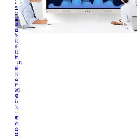
让
办
公
紧
跟
智
能
化
步
伐
据
《哈
佛
商
业
评
论》
进
行
的
一
项
调
查
显