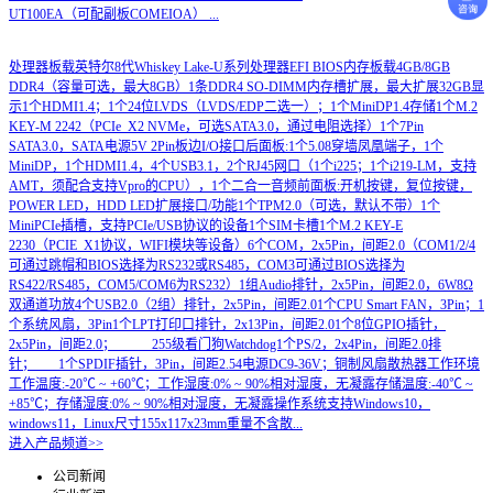
UT100EA（可配副板COMEIOA）
...
处理器板载英特尔8代Whiskey Lake-U系列处理器EFI BIOS内存板载4GB/8GB
DDR4（容量可选，最大8GB）1条DDR4 SO-DIMM内存槽扩展，最大扩展32GB显
示1个HDMI1.4；1个24位LVDS（LVDS/EDP二选一）；1个MiniDP1.4存储1个M.2
KEY-M 2242（PCIe_X2 NVMe，可选SATA3.0，通过电阻选择）1个7Pin
SATA3.0，SATA电源5V 2Pin板边I/O接口后面板:1个5.08穿墙凤凰端子，1个
MiniDP，1个HDMI1.4，4个USB3.1，2个RJ45网口（1个i225；1个i219-LM，支持
AMT，须配合支持Vpro的CPU），1个二合一音频前面板:开机按键，复位按键，
POWER LED，HDD LED扩展接口/功能1个TPM2.0（可选，默认不带）1个
MiniPCIe插槽，支持PCIe/USB协议的设备1个SIM卡槽1个M.2 KEY-E
2230（PCIE_X1协议，WIFI模块等设备）6个COM，2x5Pin，间距2.0（COM1/2/4
可通过跳帽和BIOS选择为RS232或RS485，COM3可通过BIOS选择为
RS422/RS485，COM5/COM6为RS232）1组Audio排针，2x5Pin，间距2.0，6W8Ω
双通道功放4个USB2.0（2组）排针，2x5Pin，间距2.01个CPU Smart FAN，3Pin；1
个系统风扇，3Pin1个LPT打印口排针，2x13Pin，间距2.01个8位GPIO插针，
2x5Pin，间距2.0； 255级看门狗Watchdog1个PS/2，2x4Pin，间距2.0排
针； 1个SPDIF插针，3Pin，间距2.54电源DC9-36V；铜制风扇散热器工作环境
工作温度:-20℃ ~ +60℃；工作湿度:0% ~ 90%相对湿度，无凝露存储温度:-40℃ ~
+85℃；存储湿度:0% ~ 90%相对湿度，无凝露操作系统支持Windows10，
windows11，Linux尺寸155x117x23mm重量不含散...
进入产品频道>>
公司新闻