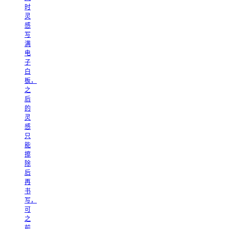
时
灵
感
写
满
电
子
白
板，
之
后
的
灵
感
只
能
擦
除
后
再
书
写，
可
之
前