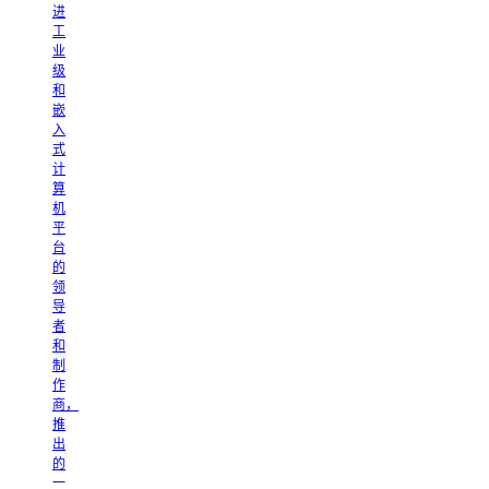
进
工
业
级
和
嵌
入
式
计
算
机
平
台
的
领
导
者
和
制
作
商，
推
出
的
一