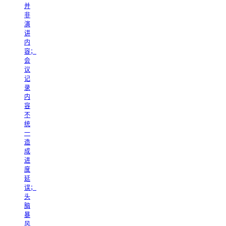
并
非
演
讲
内
容；
会
议
记
录
内
容
不
统
一
造
成
进
度
延
误；
头
脑
暴
风