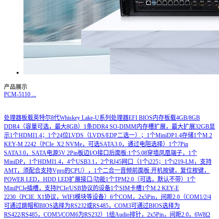
产品展示
PCM-5110
...
处理器板载英特尔8代Whiskey Lake-U系列处理器EFI BIOS内存板载4GB/8GB
DDR4（容量可选，最大8GB）1条DDR4 SO-DIMM内存槽扩展，最大扩展32GB显
示1个HDMI1.4；1个24位LVDS（LVDS/EDP二选一）；1个MiniDP1.4存储1个M.2
KEY-M 2242（PCIe_X2 NVMe，可选SATA3.0，通过电阻选择）1个7Pin
SATA3.0，SATA电源5V 2Pin板边I/O接口后面板:1个5.08穿墙凤凰端子，1个
MiniDP，1个HDMI1.4，4个USB3.1，2个RJ45网口（1个i225；1个i219-LM，支持
AMT，须配合支持Vpro的CPU），1个二合一音频前面板:开机按键，复位按键，
POWER LED，HDD LED扩展接口/功能1个TPM2.0（可选，默认不带）1个
MiniPCIe插槽，支持PCIe/USB协议的设备1个SIM卡槽1个M.2 KEY-E
2230（PCIE_X1协议，WIFI模块等设备）6个COM，2x5Pin，间距2.0（COM1/2/4
可通过跳帽和BIOS选择为RS232或RS485，COM3可通过BIOS选择为
RS422/RS485，COM5/COM6为RS232）1组Audio排针，2x5Pin，间距2.0，6W8Ω