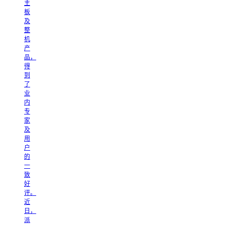
主
板
及
整
机
产
品，
得
到
了
业
内
专
家
及
用
户
的
一
致
好
评。
近
日，
派