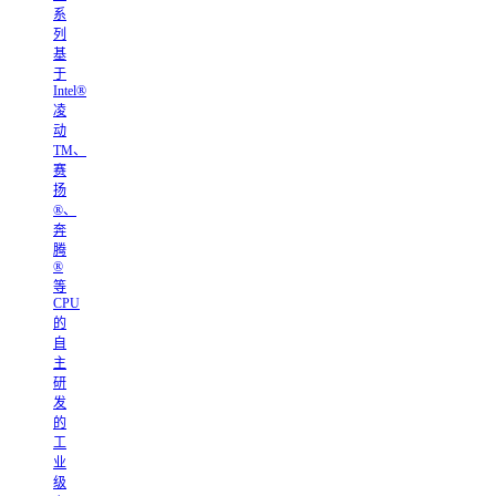
系
列
基
于
Intel®
凌
动
TM、
赛
扬
®、
奔
腾
®
等
CPU
的
自
主
研
发
的
工
业
级