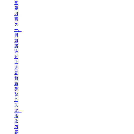
重
要
因
素
之
一。
例
如
演
讲
时
主
讲
者
和
助
手
配
合
失
误，
播
放
内
容