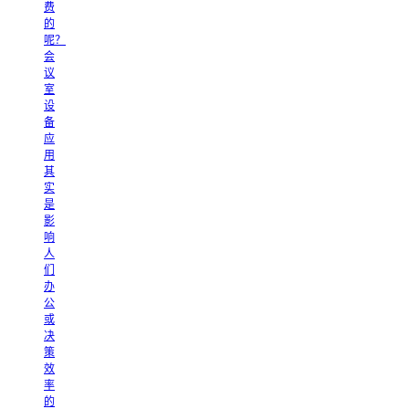
费
的
呢？
会
议
室
设
备
应
用
其
实
是
影
响
人
们
办
公
或
决
策
效
率
的