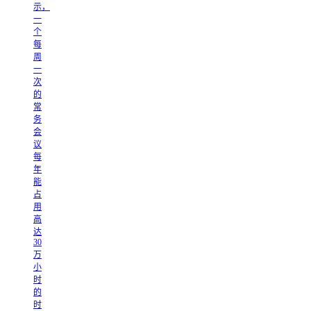
示，
一
个
每
周
一
次
的
常
务
会
议
每
年
能
占
用
高
达
30
万
小
时
的
时