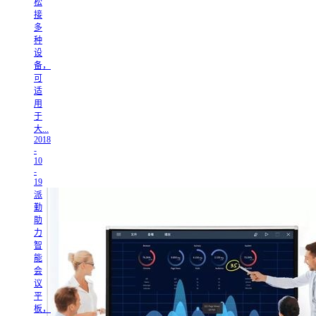
松
接
多
种
设
备，
可
适
用
于
大...
2018
-
10
-
19
派
勤
助
力
智
能
会
议
平
板，