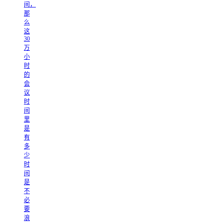
间，
那
么
这
30
万
小
时
的
会
议
时
间
里
是
有
多
少
时
间
是
不
必
要
浪