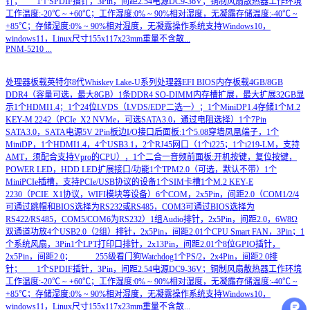
针； 1个SPDIF插针，3Pin，间距2.54电源DC9-36V；铜制风扇散热器工作环境
工作温度:-20℃ ~ +60℃；工作湿度:0% ~ 90%相对湿度，无凝露存储温度:-40℃ ~
+85℃；存储湿度:0% ~ 90%相对湿度，无凝露操作系统支持Windows10，
windows11，Linux尺寸155x117x23mm重量不含散...
PNM-5210
...
处理器板载英特尔8代Whiskey Lake-U系列处理器EFI BIOS内存板载4GB/8GB
DDR4（容量可选，最大8GB）1条DDR4 SO-DIMM内存槽扩展，最大扩展32GB显
示1个HDMI1.4；1个24位LVDS（LVDS/EDP二选一）；1个MiniDP1.4存储1个M.2
KEY-M 2242（PCIe_X2 NVMe，可选SATA3.0，通过电阻选择）1个7Pin
SATA3.0，SATA电源5V 2Pin板边I/O接口后面板:1个5.08穿墙凤凰端子，1个
MiniDP，1个HDMI1.4，4个USB3.1，2个RJ45网口（1个i225；1个i219-LM，支持
AMT，须配合支持Vpro的CPU），1个二合一音频前面板:开机按键，复位按键，
POWER LED，HDD LED扩展接口/功能1个TPM2.0（可选，默认不带）1个
MiniPCIe插槽，支持PCIe/USB协议的设备1个SIM卡槽1个M.2 KEY-E
2230（PCIE_X1协议，WIFI模块等设备）6个COM，2x5Pin，间距2.0（COM1/2/4
可通过跳帽和BIOS选择为RS232或RS485，COM3可通过BIOS选择为
RS422/RS485，COM5/COM6为RS232）1组Audio排针，2x5Pin，间距2.0，6W8Ω
双通道功放4个USB2.0（2组）排针，2x5Pin，间距2.01个CPU Smart FAN，3Pin；1
个系统风扇，3Pin1个LPT打印口排针，2x13Pin，间距2.01个8位GPIO插针，
2x5Pin，间距2.0； 255级看门狗Watchdog1个PS/2，2x4Pin，间距2.0排
针； 1个SPDIF插针，3Pin，间距2.54电源DC9-36V；铜制风扇散热器工作环境
工控主板+应用选型
工作温度:-20℃ ~ +60℃；工作湿度:0% ~ 90%相对湿度，无凝露存储温度:-40℃ ~
+85℃；存储湿度:0% ~ 90%相对湿度，无凝露操作系统支持Windows10，
windows11，Linux尺寸155x117x23mm重量不含散...