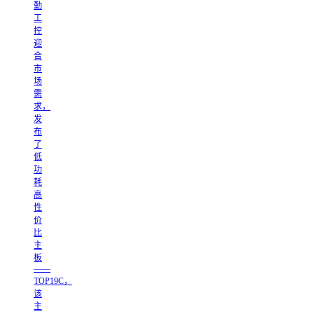
勤
工
控
迎
合
市
场
需
求，
发
布
了
低
功
耗
高
性
价
比
主
板
——
TOP19C，
该
主