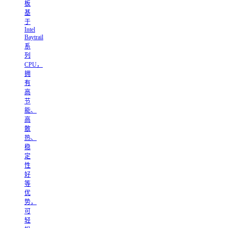
板
基
于
Intel
Baytrail
系
列
CPU，
拥
有
高
节
能、
高
散
热、
稳
定
性
好
等
优
势，
可
轻