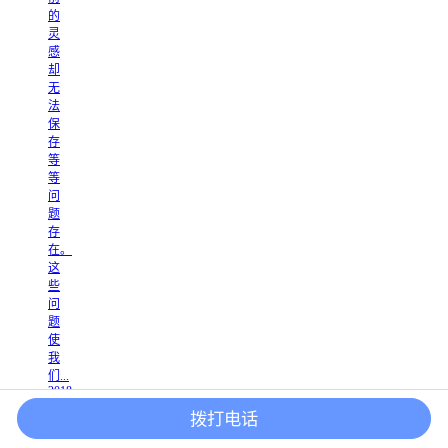
的
灵
感
却
无
法
保
存
等
等
问
题
存
在。
这
些
问
题
使
我
们...
2018
-
拨打电话
11
-