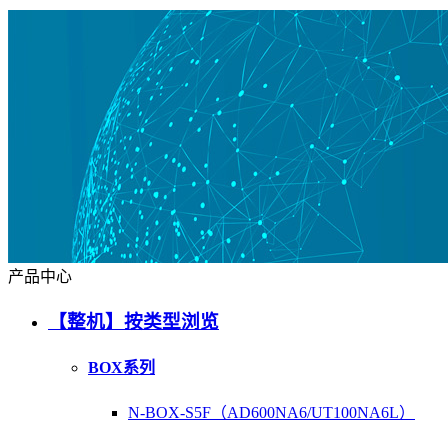
产品中心
【整机】按类型浏览
BOX系列
N-BOX-S5F（AD600NA6/UT100NA6L）