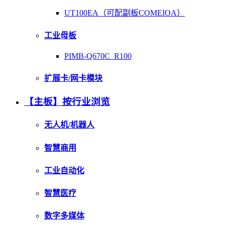
UT100EA（可配副板COMEIOA）
工业母板
PIMB-Q670C_R100
扩展卡/网卡模块
【主板】按行业浏览
无人机/机器人
智慧商用
工业自动化
智慧医疗
数字多媒体