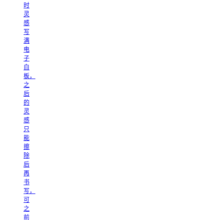
时
灵
感
写
满
电
子
白
板，
之
后
的
灵
感
只
能
擦
除
后
再
书
写，
可
之
前