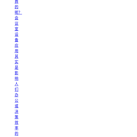
费
的
呢？
会
议
室
设
备
应
用
其
实
是
影
响
人
们
办
公
或
决
策
效
率
的