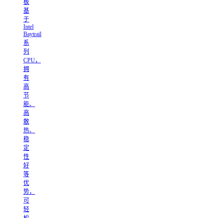
板
基
于
Intel
Baytrail
系
列
CPU，
拥
有
高
节
能、
高
散
热、
稳
定
性
好
等
优
势，
可
轻