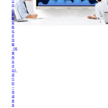
让
办
公
紧
跟
智
能
化
步
伐
据
《哈
佛
商
业
评
论》
进
行
的
一
项
调
查
显