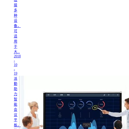
松
接
多
种
设
备，
可
适
用
于
大...
2018
-
10
-
19
派
勤
助
力
智
能
会
议
平
板，