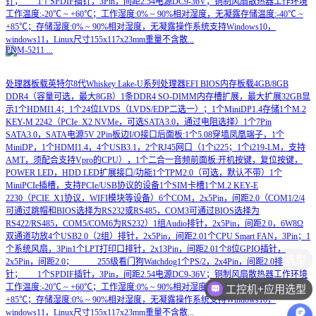
针； 1个SPDIF插针，3Pin，间距2.54电源DC9-36V；铜制风扇散热器工作环境
工作温度:-20℃ ~ +60℃；工作湿度:0% ~ 90%相对湿度，无凝露存储温度:-40℃ ~
+85℃；存储湿度:0% ~ 90%相对湿度，无凝露操作系统支持Windows10，
windows11，Linux尺寸155x117x23mm重量不含散...
PNM-5211
...
处理器板载英特尔8代Whiskey Lake-U系列处理器EFI BIOS内存板载4GB/8GB
DDR4（容量可选，最大8GB）1条DDR4 SO-DIMM内存槽扩展，最大扩展32GB显
示1个HDMI1.4；1个24位LVDS（LVDS/EDP二选一）；1个MiniDP1.4存储1个M.2
KEY-M 2242（PCIe_X2 NVMe，可选SATA3.0，通过电阻选择）1个7Pin
SATA3.0，SATA电源5V 2Pin板边I/O接口后面板:1个5.08穿墙凤凰端子，1个
MiniDP，1个HDMI1.4，4个USB3.1，2个RJ45网口（1个i225；1个i219-LM，支持
AMT，须配合支持Vpro的CPU），1个二合一音频前面板:开机按键，复位按键，
POWER LED，HDD LED扩展接口/功能1个TPM2.0（可选，默认不带）1个
MiniPCIe插槽，支持PCIe/USB协议的设备1个SIM卡槽1个M.2 KEY-E
2230（PCIE_X1协议，WIFI模块等设备）6个COM，2x5Pin，间距2.0（COM1/2/4
可通过跳帽和BIOS选择为RS232或RS485，COM3可通过BIOS选择为
RS422/RS485，COM5/COM6为RS232）1组Audio排针，2x5Pin，间距2.0，6W8Ω
双通道功放4个USB2.0（2组）排针，2x5Pin，间距2.01个CPU Smart FAN，3Pin；1
个系统风扇，3Pin1个LPT打印口排针，2x13Pin，间距2.01个8位GPIO插针，
2x5Pin，间距2.0； 255级看门狗Watchdog1个PS/2，2x4Pin，间距2.0排
针； 1个SPDIF插针，3Pin，间距2.54电源DC9-36V；铜制风扇散热器工作环境
工控机+应用选型
工作温度:-20℃ ~ +60℃；工作湿度:0% ~ 90%相对湿度，无凝露存储温度:-40℃ ~
+85℃；存储湿度:0% ~ 90%相对湿度，无凝露操作系统支持Windows10，
windows11，Linux尺寸155x117x23mm重量不含散...