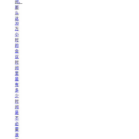
间，
那
么
这
30
万
小
时
的
会
议
时
间
里
是
有
多
少
时
间
是
不
必
要
浪