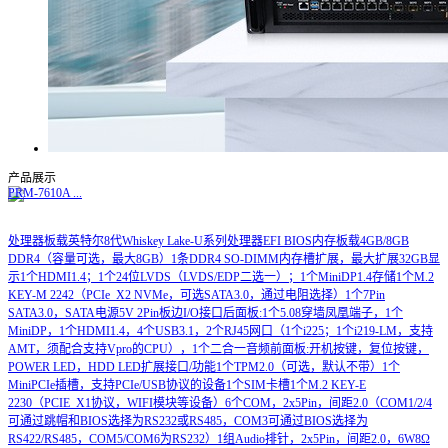
产品展示
PRM-7610A
...
处理器板载英特尔8代Whiskey Lake-U系列处理器EFI BIOS内存板载4GB/8GB
DDR4（容量可选，最大8GB）1条DDR4 SO-DIMM内存槽扩展，最大扩展32GB显
示1个HDMI1.4；1个24位LVDS（LVDS/EDP二选一）；1个MiniDP1.4存储1个M.2
KEY-M 2242（PCIe_X2 NVMe，可选SATA3.0，通过电阻选择）1个7Pin
SATA3.0，SATA电源5V 2Pin板边I/O接口后面板:1个5.08穿墙凤凰端子，1个
MiniDP，1个HDMI1.4，4个USB3.1，2个RJ45网口（1个i225；1个i219-LM，支持
AMT，须配合支持Vpro的CPU），1个二合一音频前面板:开机按键，复位按键，
POWER LED，HDD LED扩展接口/功能1个TPM2.0（可选，默认不带）1个
MiniPCIe插槽，支持PCIe/USB协议的设备1个SIM卡槽1个M.2 KEY-E
2230（PCIE_X1协议，WIFI模块等设备）6个COM，2x5Pin，间距2.0（COM1/2/4
可通过跳帽和BIOS选择为RS232或RS485，COM3可通过BIOS选择为
RS422/RS485，COM5/COM6为RS232）1组Audio排针，2x5Pin，间距2.0，6W8Ω