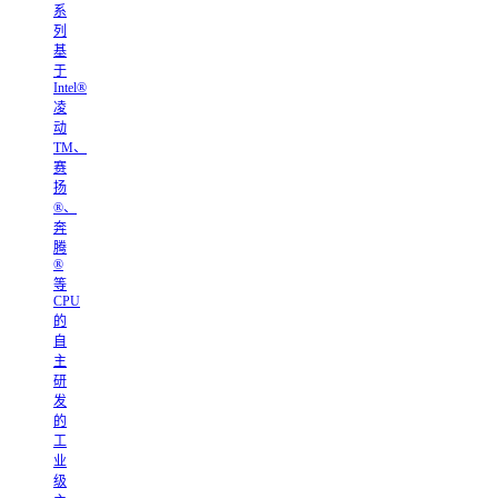
系
列
基
于
Intel®
凌
动
TM、
赛
扬
®、
奔
腾
®
等
CPU
的
自
主
研
发
的
工
业
级