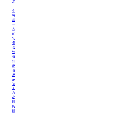
示，
一
个
每
周
一
次
的
常
务
会
议
每
年
能
占
用
高
达
30
万
小
时
的
时