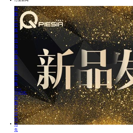
行业新闻
派
勤
工
控
推
出
低
功
耗
高
性
价
比
主
板
——
TOP19C
派
勤
工
控
作
为
先