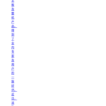
主
板
及
整
机
产
品，
得
到
了
业
内
专
家
及
用
户
的
一
致
好
评。
近
日，
派