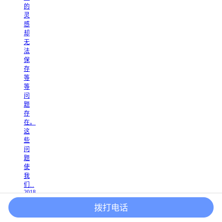
的
灵
感
却
无
法
保
存
等
等
问
题
存
在。
这
些
问
题
使
我
们...
2018
-
拨打电话
11
-