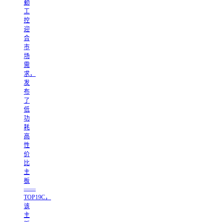
勤
工
控
迎
合
市
场
需
求，
发
布
了
低
功
耗
高
性
价
比
主
板
——
TOP19C，
该
主