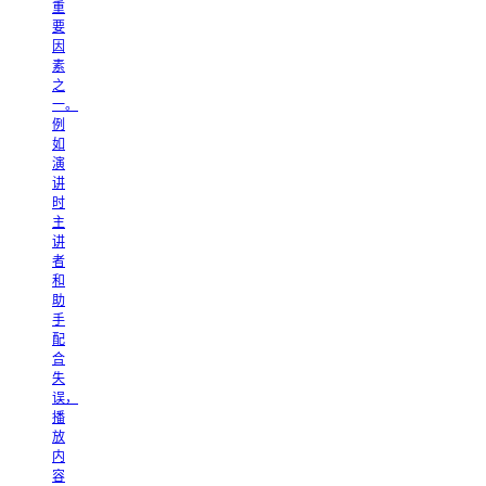
重
要
因
素
之
一。
例
如
演
讲
时
主
讲
者
和
助
手
配
合
失
误，
播
放
内
容