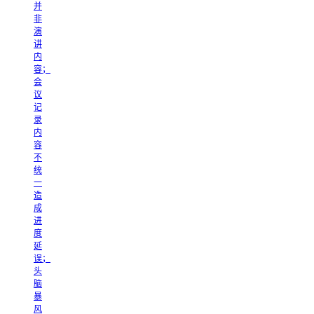
并
非
演
讲
内
容；
会
议
记
录
内
容
不
统
一
造
成
进
度
延
误；
头
脑
暴
风