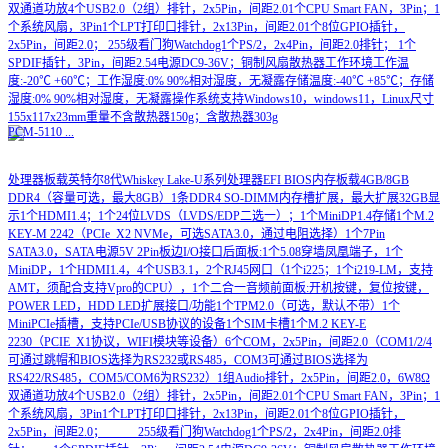
双通道功放4个USB2.0（2组）排针，2x5Pin，间距2.01个CPU Smart FAN，3Pin；1
个系统风扇，3Pin1个LPT打印口排针，2x13Pin，间距2.01个8位GPIO插针，
2x5Pin，间距2.0； 255级看门狗Watchdog1个PS/2，2x4Pin，间距2.0排针； 1个
SPDIF插针，3Pin，间距2.54电源DC9-36V；铜制风扇散热器工作环境工作温
度:-20℃ +60℃；工作湿度:0% 90%相对湿度，无凝露存储温度:-40℃ +85℃；存储
湿度:0% 90%相对湿度，无凝露操作系统支持Windows10，windows11，Linux尺寸
155x117x23mm重量不含散热器150g；含散热器303g
PCM-5110
...
处理器板载英特尔8代Whiskey Lake-U系列处理器EFI BIOS内存板载4GB/8GB
DDR4（容量可选，最大8GB）1条DDR4 SO-DIMM内存槽扩展，最大扩展32GB显
示1个HDMI1.4；1个24位LVDS（LVDS/EDP二选一）；1个MiniDP1.4存储1个M.2
KEY-M 2242（PCIe_X2 NVMe，可选SATA3.0，通过电阻选择）1个7Pin
SATA3.0，SATA电源5V 2Pin板边I/O接口后面板:1个5.08穿墙凤凰端子，1个
MiniDP，1个HDMI1.4，4个USB3.1，2个RJ45网口（1个i225；1个i219-LM，支持
AMT，须配合支持Vpro的CPU），1个二合一音频前面板:开机按键，复位按键，
POWER LED，HDD LED扩展接口/功能1个TPM2.0（可选，默认不带）1个
MiniPCIe插槽，支持PCIe/USB协议的设备1个SIM卡槽1个M.2 KEY-E
2230（PCIE_X1协议，WIFI模块等设备）6个COM，2x5Pin，间距2.0（COM1/2/4
可通过跳帽和BIOS选择为RS232或RS485，COM3可通过BIOS选择为
RS422/RS485，COM5/COM6为RS232）1组Audio排针，2x5Pin，间距2.0，6W8Ω
双通道功放4个USB2.0（2组）排针，2x5Pin，间距2.01个CPU Smart FAN，3Pin；1
个系统风扇，3Pin1个LPT打印口排针，2x13Pin，间距2.01个8位GPIO插针，
2x5Pin，间距2.0； 255级看门狗Watchdog1个PS/2，2x4Pin，间距2.0排