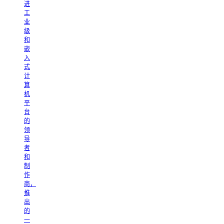
进
工
业
级
和
嵌
入
式
计
算
机
平
台
的
领
导
者
和
制
作
商，
推
出
的
一