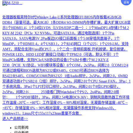
PNM-5210
...
处理器板载英特尔8代Whiskey Lake-U系列处理器EFI BIOS内存板载4GB/8GB
DDR4（容量可选，最大8GB）1条DDR4 SO-DIMM内存槽扩展，最大扩展32GB显
示1个HDMI1.4；1个24位LVDS（LVDS/EDP二选一）；1个MiniDP1.4存储1个M.2
KEY-M 2242（PCIe_X2 NVMe，可选SATA3.0，通过电阻选择）1个7Pin
SATA3.0，SATA电源5V 2Pin板边I/O接口后面板:1个5.08穿墙凤凰端子，1个
MiniDP，1个HDMI1.4，4个USB3.1，2个RJ45网口（1个i225；1个i219-LM，支持
AMT，须配合支持Vpro的CPU），1个二合一音频前面板:开机按键，复位按键，
POWER LED，HDD LED扩展接口/功能1个TPM2.0（可选，默认不带）1个
MiniPCIe插槽，支持PCIe/USB协议的设备1个SIM卡槽1个M.2 KEY-E
2230（PCIE_X1协议，WIFI模块等设备）6个COM，2x5Pin，间距2.0（COM1/2/4
可通过跳帽和BIOS选择为RS232或RS485，COM3可通过BIOS选择为
RS422/RS485，COM5/COM6为RS232）1组Audio排针，2x5Pin，间距2.0，6W8Ω
双通道功放4个USB2.0（2组）排针，2x5Pin，间距2.01个CPU Smart FAN，3Pin；1
个系统风扇，3Pin1个LPT打印口排针，2x13Pin，间距2.01个8位GPIO插针，
2x5Pin，间距2.0； 255级看门狗Watchdog1个PS/2，2x4Pin，间距2.0排
针； 1个SPDIF插针，3Pin，间距2.54电源DC9-36V；铜制风扇散热器工作环境
工作温度:-20℃ ~ +60℃；工作湿度:0% ~ 90%相对湿度，无凝露存储温度:-40℃ ~
+85℃；存储湿度:0% ~ 90%相对湿度，无凝露操作系统支持Windows10，
windows11，Linux尺寸155x117x23mm重量不含散...
进入产品频道>>
公司新闻