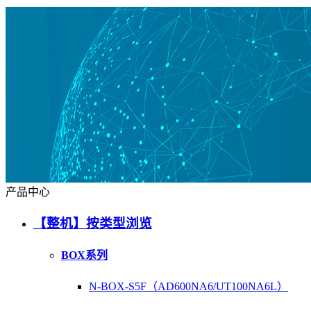
产品中心
【整机】按类型浏览
BOX系列
N-BOX-S5F（AD600NA6/UT100NA6L）