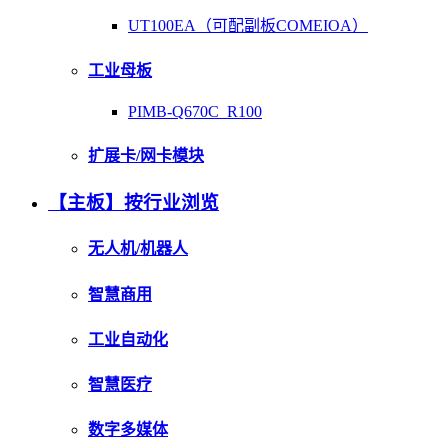
UT100EA（可配副板COMEIOA）
工业母板
PIMB-Q670C_R100
扩展卡/网卡模块
【主板】按行业浏览
无人机/机器人
智慧商用
工业自动化
智慧医疗
数字多媒体