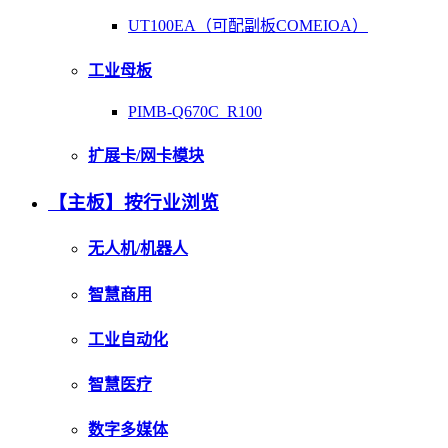
UT100EA（可配副板COMEIOA）
工业母板
PIMB-Q670C_R100
扩展卡/网卡模块
【主板】按行业浏览
无人机/机器人
智慧商用
工业自动化
智慧医疗
数字多媒体