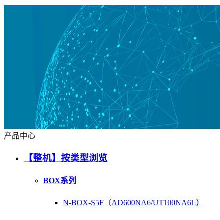
产品中心
【整机】按类型浏览
BOX系列
N-BOX-S5F（AD600NA6/UT100NA6L）