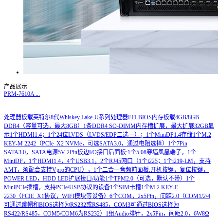
产品展示
PRM-7610A
...
处理器板载英特尔8代Whiskey Lake-U系列处理器EFI BIOS内存板载4GB/8GB
DDR4（容量可选，最大8GB）1条DDR4 SO-DIMM内存槽扩展，最大扩展32GB显
示1个HDMI1.4；1个24位LVDS（LVDS/EDP二选一）；1个MiniDP1.4存储1个M.2
KEY-M 2242（PCIe_X2 NVMe，可选SATA3.0，通过电阻选择）1个7Pin
SATA3.0，SATA电源5V 2Pin板边I/O接口后面板:1个5.08穿墙凤凰端子，1个
MiniDP，1个HDMI1.4，4个USB3.1，2个RJ45网口（1个i225；1个i219-LM，支持
AMT，须配合支持Vpro的CPU），1个二合一音频前面板:开机按键，复位按键，
POWER LED，HDD LED扩展接口/功能1个TPM2.0（可选，默认不带）1个
MiniPCIe插槽，支持PCIe/USB协议的设备1个SIM卡槽1个M.2 KEY-E
2230（PCIE_X1协议，WIFI模块等设备）6个COM，2x5Pin，间距2.0（COM1/2/4
可通过跳帽和BIOS选择为RS232或RS485，COM3可通过BIOS选择为
RS422/RS485，COM5/COM6为RS232）1组Audio排针，2x5Pin，间距2.0，6W8Ω