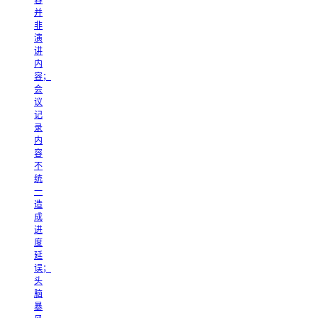
容
并
非
演
讲
内
容；
会
议
记
录
内
容
不
统
一
造
成
进
度
延
误；
头
脑
暴