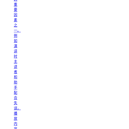
重
要
因
素
之
一。
例
如
演
讲
时
主
讲
者
和
助
手
配
合
失
误，
播
放
内