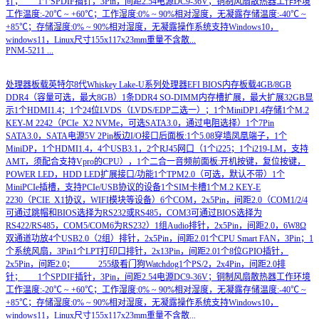
针； 1个SPDIF插针，3Pin，间距2.54电源DC9-36V；铜制风扇散热器工作环境
工作温度:-20℃ ~ +60℃；工作湿度:0% ~ 90%相对湿度，无凝露存储温度:-40℃ ~
+85℃；存储湿度:0% ~ 90%相对湿度，无凝露操作系统支持Windows10，
windows11，Linux尺寸155x117x23mm重量不含散...
PNM-5211
...
处理器板载英特尔8代Whiskey Lake-U系列处理器EFI BIOS内存板载4GB/8GB
DDR4（容量可选，最大8GB）1条DDR4 SO-DIMM内存槽扩展，最大扩展32GB显
示1个HDMI1.4；1个24位LVDS（LVDS/EDP二选一）；1个MiniDP1.4存储1个M.2
KEY-M 2242（PCIe_X2 NVMe，可选SATA3.0，通过电阻选择）1个7Pin
SATA3.0，SATA电源5V 2Pin板边I/O接口后面板:1个5.08穿墙凤凰端子，1个
MiniDP，1个HDMI1.4，4个USB3.1，2个RJ45网口（1个i225；1个i219-LM，支持
AMT，须配合支持Vpro的CPU），1个二合一音频前面板:开机按键，复位按键，
POWER LED，HDD LED扩展接口/功能1个TPM2.0（可选，默认不带）1个
MiniPCIe插槽，支持PCIe/USB协议的设备1个SIM卡槽1个M.2 KEY-E
2230（PCIE_X1协议，WIFI模块等设备）6个COM，2x5Pin，间距2.0（COM1/2/4
可通过跳帽和BIOS选择为RS232或RS485，COM3可通过BIOS选择为
RS422/RS485，COM5/COM6为RS232）1组Audio排针，2x5Pin，间距2.0，6W8Ω
双通道功放4个USB2.0（2组）排针，2x5Pin，间距2.01个CPU Smart FAN，3Pin；1
个系统风扇，3Pin1个LPT打印口排针，2x13Pin，间距2.01个8位GPIO插针，
2x5Pin，间距2.0； 255级看门狗Watchdog1个PS/2，2x4Pin，间距2.0排
针； 1个SPDIF插针，3Pin，间距2.54电源DC9-36V；铜制风扇散热器工作环境
工作温度:-20℃ ~ +60℃；工作湿度:0% ~ 90%相对湿度，无凝露存储温度:-40℃ ~
+85℃；存储湿度:0% ~ 90%相对湿度，无凝露操作系统支持Windows10，
windows11，Linux尺寸155x117x23mm重量不含散...