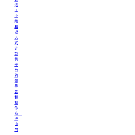
进
工
业
级
和
嵌
入
式
计
算
机
平
台
的
领
导
者
和
制
作
商，
推
出
的