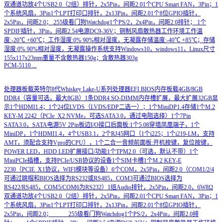
双通道功放4个USB2.0（2组）排针，2x5Pin，间距2.01个CPU Smart FAN，3Pin；1
个系统风扇，3Pin1个LPT打印口排针，2x13Pin，间距2.01个8位GPIO插针，
2x5Pin，间距2.0； 255级看门狗Watchdog1个PS/2，2x4Pin，间距2.0排针； 1个
SPDIF插针，3Pin，间距2.54电源DC9-36V；铜制风扇散热器工作环境工作温
度:-20℃ +60℃；工作湿度:0% 90%相对湿度，无凝露存储温度:-40℃ +85℃；存储
湿度:0% 90%相对湿度，无凝露操作系统支持Windows10，windows11，Linux尺寸
155x117x23mm重量不含散热器150g；含散热器303g
PCM-5110
...
处理器板载英特尔8代Whiskey Lake-U系列处理器EFI BIOS内存板载4GB/8GB
DDR4（容量可选，最大8GB）1条DDR4 SO-DIMM内存槽扩展，最大扩展32GB显
示1个HDMI1.4；1个24位LVDS（LVDS/EDP二选一）；1个MiniDP1.4存储1个M.2
KEY-M 2242（PCIe_X2 NVMe，可选SATA3.0，通过电阻选择）1个7Pin
SATA3.0，SATA电源5V 2Pin板边I/O接口后面板:1个5.08穿墙凤凰端子，1个
MiniDP，1个HDMI1.4，4个USB3.1，2个RJ45网口（1个i225；1个i219-LM，支持
AMT，须配合支持Vpro的CPU），1个二合一音频前面板:开机按键，复位按键，
POWER LED，HDD LED扩展接口/功能1个TPM2.0（可选，默认不带）1个
MiniPCIe插槽，支持PCIe/USB协议的设备1个SIM卡槽1个M.2 KEY-E
2230（PCIE_X1协议，WIFI模块等设备）6个COM，2x5Pin，间距2.0（COM1/2/4
可通过跳帽和BIOS选择为RS232或RS485，COM3可通过BIOS选择为
RS422/RS485，COM5/COM6为RS232）1组Audio排针，2x5Pin，间距2.0，6W8Ω
双通道功放4个USB2.0（2组）排针，2x5Pin，间距2.01个CPU Smart FAN，3Pin；1
个系统风扇，3Pin1个LPT打印口排针，2x13Pin，间距2.01个8位GPIO插针，
2x5Pin，间距2.0； 255级看门狗Watchdog1个PS/2，2x4Pin，间距2.0排