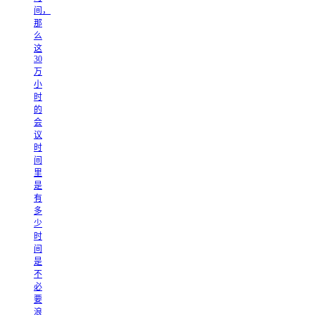
间，
那
么
这
30
万
小
时
的
会
议
时
间
里
是
有
多
少
时
间
是
不
必
要
浪