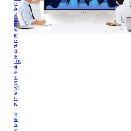
让
办
公
紧
跟
智
能
化
步
伐
据
《哈
佛
商
业
评
论》
进
行
的
一
项
调
查
显