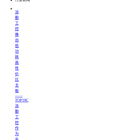
行业新闻
派
勤
工
控
推
出
低
功
耗
高
性
价
比
主
板
——
TOP19C
派
勤
工
控
作
为
先