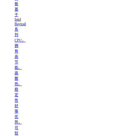
板
基
于
Intel
Baytrail
系
列
CPU，
拥
有
高
节
能、
高
散
热、
稳
定
性
好
等
优
势，
可
轻