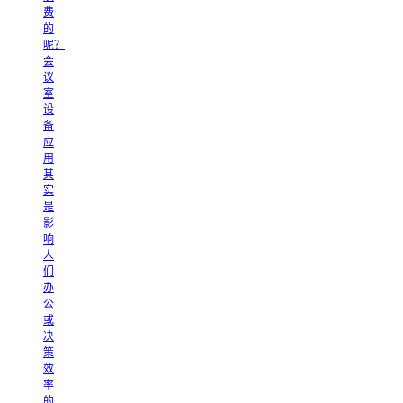
费
的
呢？
会
议
室
设
备
应
用
其
实
是
影
响
人
们
办
公
或
决
策
效
率
的