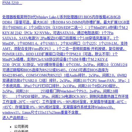
PNM-5210
...
处理器板载英特尔8代Whiskey Lake-U系列处理器EFI BIOS内存板载4GB/8GB
DDR4（容量可选，最大8GB）1条DDR4 SO-DIMM内存槽扩展，最大扩展32GB显
示1个HDMI1.4；1个24位LVDS（LVDS/EDP二选一）；1个MiniDP1.4存储1个M.2
KEY-M 2242（PCIe_X2 NVMe，可选SATA3.0，通过电阻选择）1个7Pin
SATA3.0，SATA电源5V 2Pin板边I/O接口后面板:1个5.08穿墙凤凰端子，1个
MiniDP，1个HDMI1.4，4个USB3.1，2个RJ45网口（1个i225；1个i219-LM，支持
AMT，须配合支持Vpro的CPU），1个二合一音频前面板:开机按键，复位按键，
POWER LED，HDD LED扩展接口/功能1个TPM2.0（可选，默认不带）1个
MiniPCIe插槽，支持PCIe/USB协议的设备1个SIM卡槽1个M.2 KEY-E
2230（PCIE_X1协议，WIFI模块等设备）6个COM，2x5Pin，间距2.0（COM1/2/4
可通过跳帽和BIOS选择为RS232或RS485，COM3可通过BIOS选择为
RS422/RS485，COM5/COM6为RS232）1组Audio排针，2x5Pin，间距2.0，6W8Ω
双通道功放4个USB2.0（2组）排针，2x5Pin，间距2.01个CPU Smart FAN，3Pin；1
个系统风扇，3Pin1个LPT打印口排针，2x13Pin，间距2.01个8位GPIO插针，
2x5Pin，间距2.0； 255级看门狗Watchdog1个PS/2，2x4Pin，间距2.0排
针； 1个SPDIF插针，3Pin，间距2.54电源DC9-36V；铜制风扇散热器工作环境
工作温度:-20℃ ~ +60℃；工作湿度:0% ~ 90%相对湿度，无凝露存储温度:-40℃ ~
+85℃；存储湿度:0% ~ 90%相对湿度，无凝露操作系统支持Windows10，
windows11，Linux尺寸155x117x23mm重量不含散...
进入产品频道>>
公司新闻