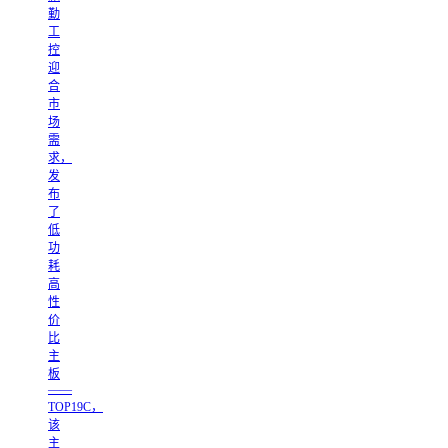
勤
工
控
迎
合
市
场
需
求，
发
布
了
低
功
耗
高
性
价
比
主
板
——
TOP19C，
该
主