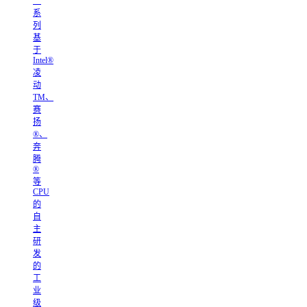
一
系
列
基
于
Intel®
凌
动
TM、
赛
扬
®、
奔
腾
®
等
CPU
的
自
主
研
发
的
工
业
级