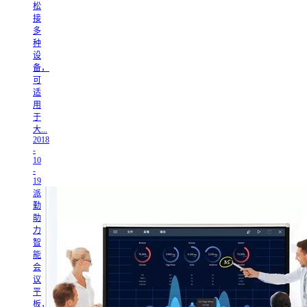
松
接
多
种
设
备，
可
适
用
于
大...
2018
-
10
-
19
派
勤
助
力
智
能
会
议
平
板，