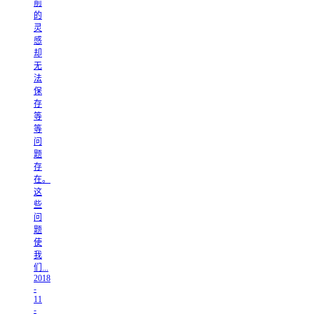
前
的
灵
感
却
无
法
保
存
等
等
问
题
存
在。
这
些
问
题
使
我
们...
2018
-
11
-