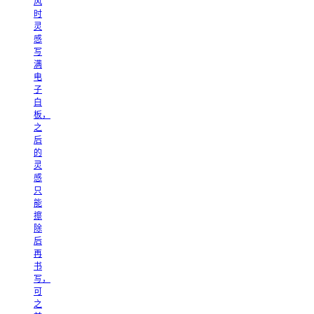
风
时
灵
感
写
满
电
子
白
板，
之
后
的
灵
感
只
能
擦
除
后
再
书
写，
可
之