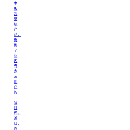
主
板
及
整
机
产
品，
得
到
了
业
内
专
家
及
用
户
的
一
致
好
评。
近
日，
派