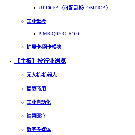
UT100EA（可配副板COMEIOA）
工业母板
PIMB-Q670C_R100
扩展卡/网卡模块
【主板】按行业浏览
无人机/机器人
智慧商用
工业自动化
智慧医疗
数字多媒体