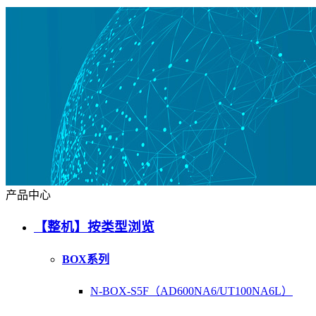
产品中心
【整机】按类型浏览
BOX系列
N-BOX-S5F（AD600NA6/UT100NA6L）