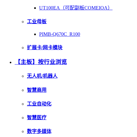
UT100EA（可配副板COMEIOA）
工业母板
PIMB-Q670C_R100
扩展卡/网卡模块
【主板】按行业浏览
无人机/机器人
智慧商用
工业自动化
智慧医疗
数字多媒体