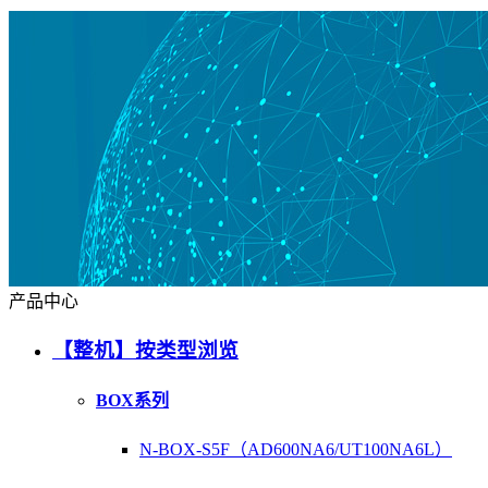
产品中心
【整机】按类型浏览
BOX系列
N-BOX-S5F（AD600NA6/UT100NA6L）