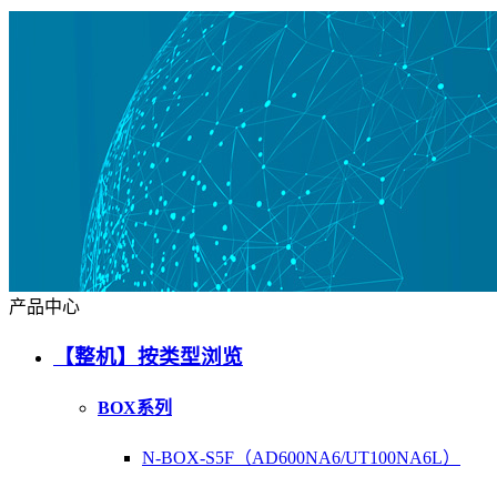
产品中心
【整机】按类型浏览
BOX系列
N-BOX-S5F（AD600NA6/UT100NA6L）