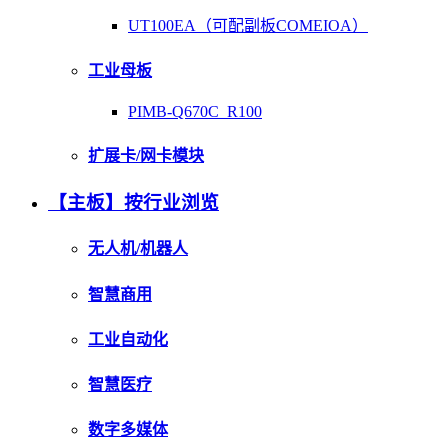
UT100EA（可配副板COMEIOA）
工业母板
PIMB-Q670C_R100
扩展卡/网卡模块
【主板】按行业浏览
无人机/机器人
智慧商用
工业自动化
智慧医疗
数字多媒体