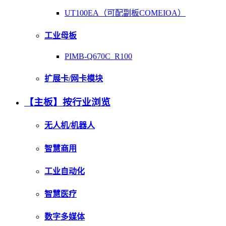
UT100EA（可配副板COMEIOA）
工业母板
PIMB-Q670C_R100
扩展卡/网卡模块
【主板】按行业浏览
无人机/机器人
智慧商用
工业自动化
智慧医疗
数字多媒体