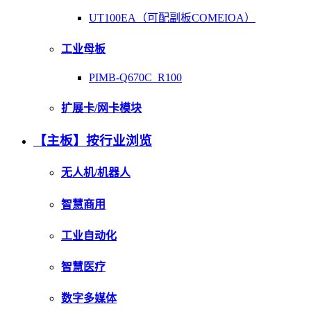
UT100EA（可配副板COMEIOA）
工业母板
PIMB-Q670C_R100
扩展卡/网卡模块
【主板】按行业浏览
无人机/机器人
智慧商用
工业自动化
智慧医疗
数字多媒体