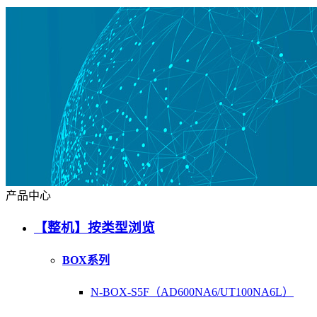
产品中心
【整机】按类型浏览
BOX系列
N-BOX-S5F（AD600NA6/UT100NA6L）