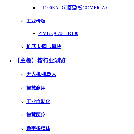
UT100EA（可配副板COMEIOA）
工业母板
PIMB-Q670C_R100
扩展卡/网卡模块
【主板】按行业浏览
无人机/机器人
智慧商用
工业自动化
智慧医疗
数字多媒体