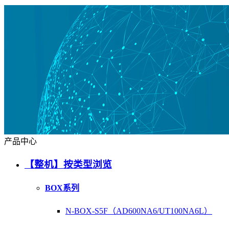
产品中心
【整机】按类型浏览
BOX系列
N-BOX-S5F（AD600NA6/UT100NA6L）