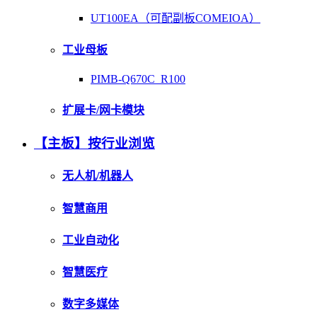
UT100EA（可配副板COMEIOA）
工业母板
PIMB-Q670C_R100
扩展卡/网卡模块
【主板】按行业浏览
无人机/机器人
智慧商用
工业自动化
智慧医疗
数字多媒体