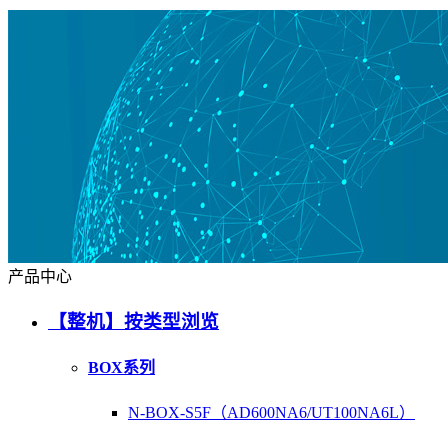
产品中心
【整机】按类型浏览
BOX系列
N-BOX-S5F（AD600NA6/UT100NA6L）