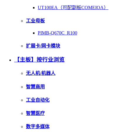
UT100EA（可配副板COMEIOA）
工业母板
PIMB-Q670C_R100
扩展卡/网卡模块
【主板】按行业浏览
无人机/机器人
智慧商用
工业自动化
智慧医疗
数字多媒体