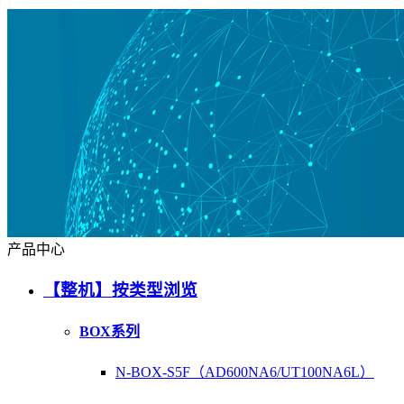
产品中心
【整机】按类型浏览
BOX系列
N-BOX-S5F（AD600NA6/UT100NA6L）